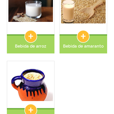
+
+
Bebida de arroz
Bebida de amaranto
+